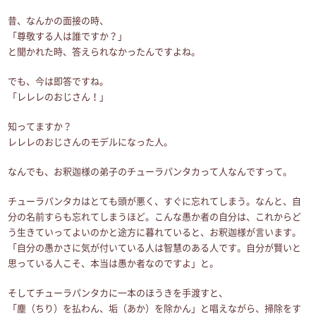
昔、なんかの面接の時、
「尊敬する人は誰ですか？」
と聞かれた時、答えられなかったんですよね。
でも、今は即答ですね。
「レレレのおじさん！」
知ってますか？
レレレのおじさんのモデルになった人。
なんでも、お釈迦様の弟子のチューラパンタカって人なんですって。
チューラパンタカはとても頭が悪く、すぐに忘れてしまう。なんと、自
分の名前すらも忘れてしまうほど。こんな愚か者の自分は、これからど
う生きていってよいのかと途方に暮れていると、お釈迦様が言います。
「自分の愚かさに気が付いている人は智慧のある人です。自分が賢いと
思っている人こそ、本当は愚か者なのですよ」と。
そしてチューラパンタカに一本のほうきを手渡すと、
「塵（ちり）を払わん、垢（あか）を除かん」と唱えながら、掃除をす