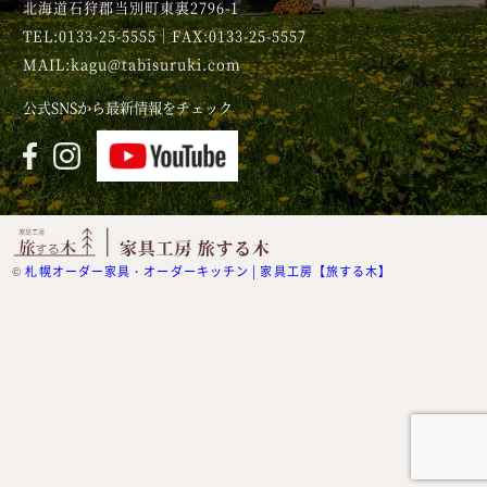
北海道石狩郡当別町東裏2796-1
TEL:0133-25-5555｜FAX:0133-25-5557
MAIL:kagu@tabisuruki.com
公式SNSから最新情報をチェック
©
札幌オーダー家具・オーダーキッチン | 家具工房【旅する木】