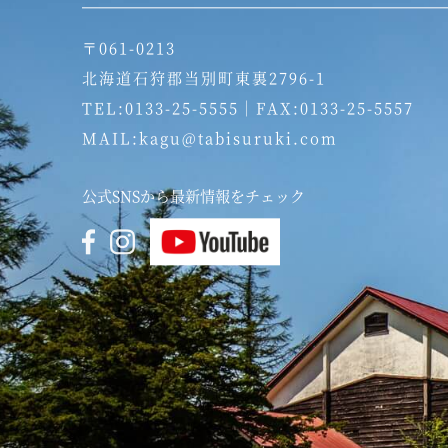
〒061-0213
北海道石狩郡当別町東裏2796-1
TEL:0133-25-5555｜FAX:0133-25-5557
MAIL:kagu@tabisuruki.com
公式SNSから最新情報をチェック