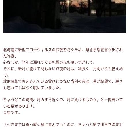
北海道に新型コロナウィルスの拡散を防ぐため、緊急事態宣言が出され
た昨夜、
心なしか、当別に漏れてくる札幌の光も暗い気がして。
それに、新月が開けて間もない昨夜の月は、細長く、月明かりも控えめ
で。
放射冷却で冷え込んでいる雲ひとつない当別の夜は、星が綺麗で、寒さ
も忘れてしばらく眺めていました。
ちょうどこの時間、月のすぐ近くで、月に負けるものか。と一際輝いて
いる星があります。
金星です。
さっきまでは真っ直ぐ縦に並んでいたのに、ちょっと家で用事を済ませ