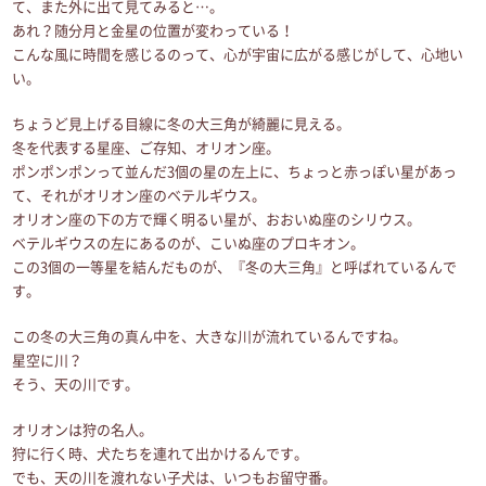
て、また外に出て見てみると…。
あれ？随分月と金星の位置が変わっている！
こんな風に時間を感じるのって、心が宇宙に広がる感じがして、心地い
い。
ちょうど見上げる目線に冬の大三角が綺麗に見える。
冬を代表する星座、ご存知、オリオン座。
ポンポンポンって並んだ3個の星の左上に、ちょっと赤っぽい星があっ
て、それがオリオン座のベテルギウス。
オリオン座の下の方で輝く明るい星が、おおいぬ座のシリウス。
ベテルギウスの左にあるのが、こいぬ座のプロキオン。
この3個の一等星を結んだものが、『冬の大三角』と呼ばれているんで
す。
この冬の大三角の真ん中を、大きな川が流れているんですね。
星空に川？
そう、天の川です。
オリオンは狩の名人。
狩に行く時、犬たちを連れて出かけるんです。
でも、天の川を渡れない子犬は、いつもお留守番。