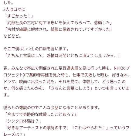
した。
3人は口々に
「すごかった！」
「武部社長の古材に対する思いを伝えてもらって、感動した」
「古材が綺麗に解体され、綺麗に保管されていてすごかった」
などなど。
そこで僕はいつもの口癖を言います。
「きちんと言葉にして。感情は時間とともに消えてしまうから。」
春、みんなで帯広で開催された星野道夫展を見に行った時も、NHKのプ
ロジェクトXで薬師寺再建を見た時も、仕事で失敗した時も、好きな本、
ドラマ、映画に出会った時も、それを見て、体験して、どう思ったの
か、何を感じたのかを、「きちんと言葉にしよう」といつも言っていま
す。
彼らとの雑談の中でこんな会話になることがあります。
「今までで奇跡的な体験したことある？」
「シンクロ体験は？」
「好きなアーティストの歌詞の中で、『これはやられた！』っていうフ
レーズは？」