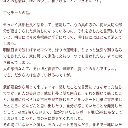
などの感情は、ほんの少し、和らげることができるんです。
古材チームの話。
せっかく武部社長と話をして、感動して、心の奥の方の、何か大切な部
分が揺さぶられた気持ちになっているのに、それをきちんと言葉にしな
いと、明日には今の高揚感が半分になって、明後日にはほとんど消えて
しまう。
明後日まで残ればまだマシで、帰りの運転中、ちょっと強引な割り込み
でもされたら、家に帰って家族に文句の一つでも言われたら、すぐに吹
き飛んでしまう。
人の感情なんて、それほど繊細で、曖昧で、脆いものなんですよね。
でも、だから人は生きていけるのですが。
武部建設から帰って来てすぐは、感じたことを言葉にできなかった彼ら
ですが、新人の美月は、武部社長と話た内容と、それを聞いて感じたこ
と、綺麗に並べられた古材を見て感じたことをレポート用紙に書き出し
たところ、どんどんと思い出したり、自分が感じていたことを発見した
りして、夜の2時くらいまで、気がついたらレポート用紙5枚にもなって
しまいましたっと、次の日に見せてくれました。
その場にいなかった僕も、そのレポートを読んだら、まるで一緒にいた