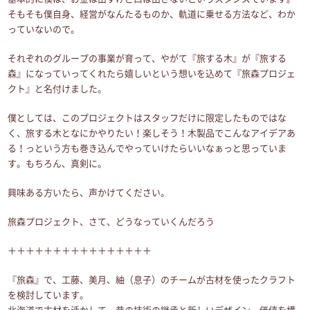
そもそも僕自身、経営がなんたるものか、軌道に乗せる方法など、わか
っていないので。
それぞれのグループの事業が育って、やがて『旅する木』が『旅する
森』になっていってくれたら嬉しいという想いを込めて『旅森プロジェ
クト』と名付けました。
僕としては、このプロジェクトはスタッフだけに限定したものではな
く、旅する木となにかやりたい！楽しそう！木製品でこんなアイデアあ
る！っという方も巻き込んでやっていけたらいいなぁっと思っていま
す。もちろん、真剣に。
興味ある方いたら、声かけてください。
旅森プロジェクト、さて、どうなっていくんだろう
＋＋＋＋＋＋＋＋＋＋＋＋＋＋＋＋
『旅森』で、工藤、美月、紬（息子）のチームが古材を使ったクラフト
を検討しています。
北海道で古材を活かして、昔の技術の継承と新しいデザイン、価値を構