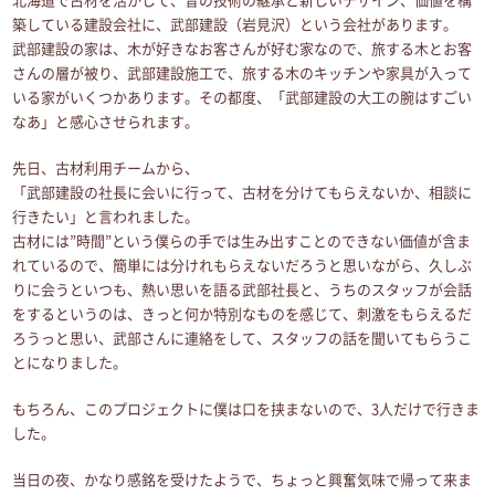
築している建設会社に、武部建設（岩見沢）という会社があります。
武部建設の家は、木が好きなお客さんが好む家なので、旅する木とお客
さんの層が被り、武部建設施工で、旅する木のキッチンや家具が入って
いる家がいくつかあります。その都度、「武部建設の大工の腕はすごい
なあ」と感心させられます。
先日、古材利用チームから、
「武部建設の社長に会いに行って、古材を分けてもらえないか、相談に
行きたい」と言われました。
古材には”時間”という僕らの手では生み出すことのできない価値が含ま
れているので、簡単には分けれもらえないだろうと思いながら、久しぶ
りに会うといつも、熱い思いを語る武部社長と、うちのスタッフが会話
をするというのは、きっと何か特別なものを感じて、刺激をもらえるだ
ろうっと思い、武部さんに連絡をして、スタッフの話を聞いてもらうこ
とになりました。
もちろん、このプロジェクトに僕は口を挟まないので、3人だけで行きま
した。
当日の夜、かなり感銘を受けたようで、ちょっと興奮気味で帰って来ま