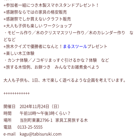
⭐︎参加者一組につき木製スマホスタンドプレゼント！
⭐︎感謝祭ならではの家具の格安販売
⭐︎感謝祭でしか買えないクラフト販売
⭐︎大人も子供も楽しい ワークショップ
・モビール作り／木のクリスマスツリー作り／木のカレンダー作り な
どなど
⭐︎旅木クイズで優勝者になんと！
まるスツール
プレゼント
⭐︎楽しい木工体験
・カンナ体験／ノコギリまっすぐ引けるかな？体験 など
⭐︎旅する木恒例、お餅つき みんなでお雑煮食べよう
大人も子供も、1日、木で楽しく遊べるような企画を考えています。
++++++++++++
開催日 2024年11月24日（日）
時間 午前10時〜午後3時くらい？
場所 当別町東裏2796-1 家具工房旅する木
電話 0133-25-5555
e-mail kagu@tabisuruki.com