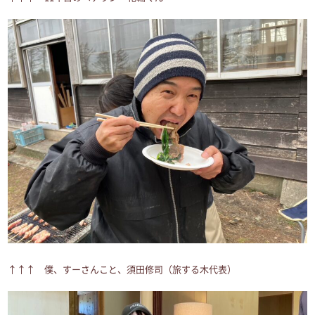
↑↑↑ 僕、すーさんこと、須田修司（旅する木代表）