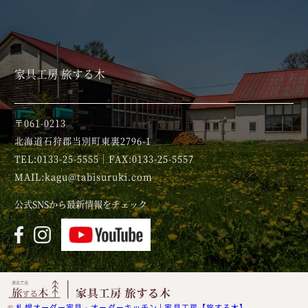
家具工房 旅する木
〒061-0213
北海道石狩郡当別町東裏2796-1
TEL:0133-25-5555｜FAX:0133-25-5557
MAIL:kagu@tabisuruki.com
公式SNSから最新情報をチェック
©
札幌オーダー家具・オーダーキッチン | 家具工房【旅する木】