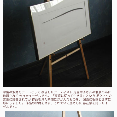
宇宙の波動をアートとして 表現したアーティスト 足立幸子さんの個展の為に
依頼されて 作ったイーゼルです。 「直感に従って生きる」という 足立さんの
言葉に影響されてか 作品を見た瞬間に浮かんだものを、 図面にも落とさずに
形にしました。 作品の邪魔をせず、それでいて凛とした 存在感を持ったイー
ゼルです。