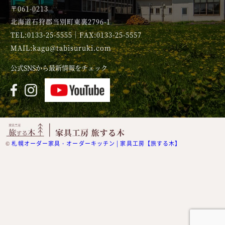
〒061-0213
北海道石狩郡当別町東裏2796-1
TEL:0133-25-5555｜FAX:0133-25-5557
MAIL:kagu@tabisuruki.com
公式SNSから最新情報をチェック
©
札幌オーダー家具・オーダーキッチン | 家具工房【旅する木】