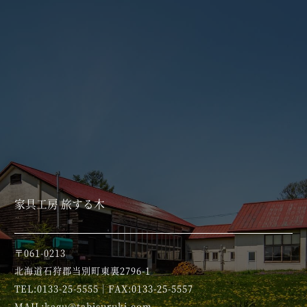
家具工房 旅する木
〒061-0213
北海道石狩郡当別町東裏2796-1
TEL:0133-25-5555｜FAX:0133-25-5557
MAIL:kagu@tabisuruki.com