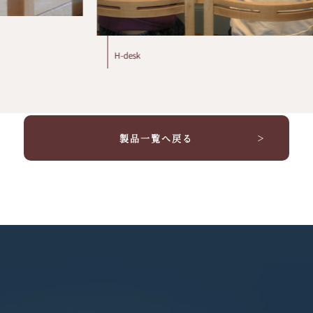
H-desk
d
製品一覧へ戻る
＞