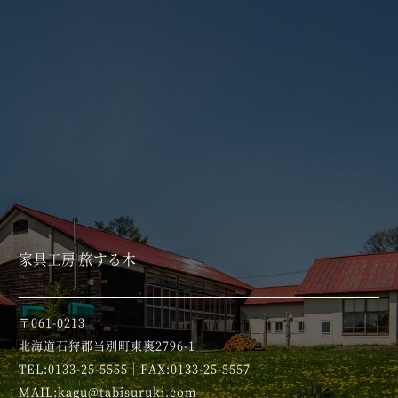
家具工房 旅する木
〒061-0213
北海道石狩郡当別町東裏2796-1
TEL:0133-25-5555｜FAX:0133-25-5557
MAIL:kagu@tabisuruki.com