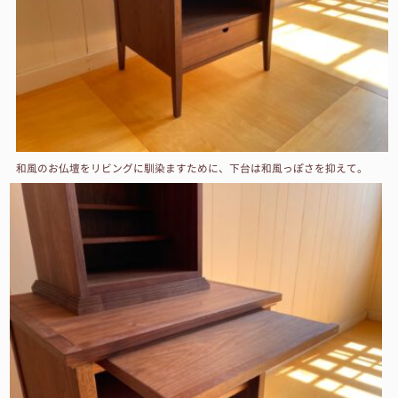
和風のお仏壇をリビングに馴染ますために、下台は和風っぽさを抑えて。