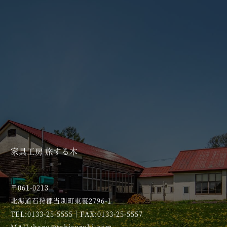
家具工房 旅する木
〒061-0213
北海道石狩郡当別町東裏2796-1
TEL:0133-25-5555｜FAX:0133-25-5557
MAIL:kagu@tabisuruki.com