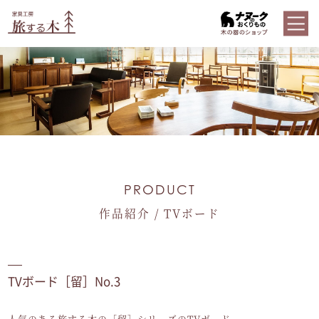
PRODUCT
作品紹介 / TVボード
TVボード［留］No.3
人気のある旅する木の［留］シリーズのTVボード。