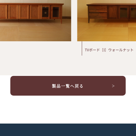
TVボード［I］ウォールナット
製品一覧へ戻る
＞