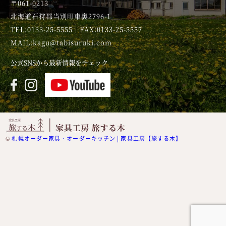
〒061-0213
北海道石狩郡当別町東裏2796-1
TEL:0133-25-5555｜FAX:0133-25-5557
MAIL:kagu@tabisuruki.com
公式SNSから最新情報をチェック
©
札幌オーダー家具・オーダーキッチン | 家具工房【旅する木】